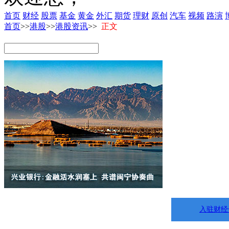
首页
财经
股票
基金
黄金
外汇
期货
理财
原创
汽车
视频
路演
首页
>>
港股
>>
港股资讯
>>
正文
入驻财经