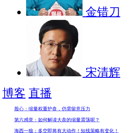
金错刀
宋清辉
博客
直播
股心：缩量权重护盘，仍需留意压力
第六感觉：如何解读大盘的缩量震荡呢？
海西一狼：多空即将有大动作！短线策略有变化！