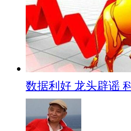
数据利好 龙头辟谣 科.