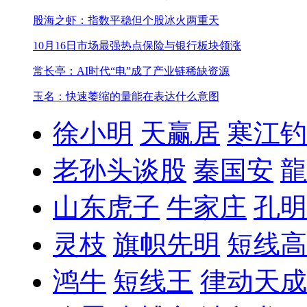
股海之虾：指数平稳但个股冰火两重天
10月16日市场最强热点
保险与银行板块领涨
常长亭：AI时代“电”成了产业链稀缺资源
玉名：快速萎缩的量能在表达什么意图
徐小明
天赢居
寒江钓
老孙头谈股
秦国安
龍
山东虎子
牛家庄
孔明
灵枝
旗帜先明
短线高
鸿牛
短线王
律动天成