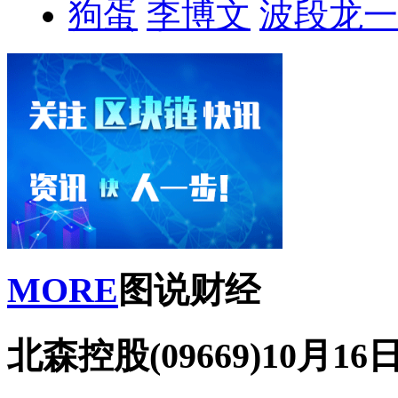
狗蛋
李博文
波段龙一
MORE
图说财经
北森控股(09669)10月1