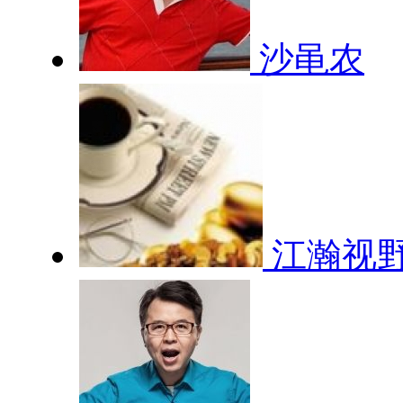
沙黾农
江瀚视