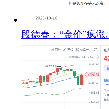
段德春：“金价”疯涨..