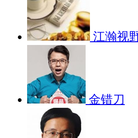
江瀚视
金错刀