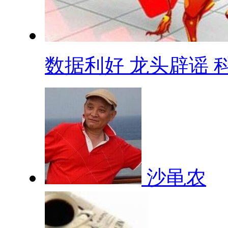
数据利好 龙头辟谣 科.
沙黾农