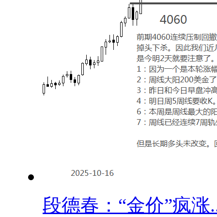
段德春：“金价”疯涨..