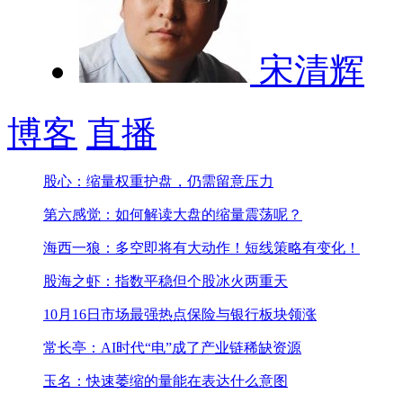
宋清辉
博客
直播
股心：缩量权重护盘，仍需留意压力
第六感觉：如何解读大盘的缩量震荡呢？
海西一狼：多空即将有大动作！短线策略有变化！
股海之虾：指数平稳但个股冰火两重天
10月16日市场最强热点
保险与银行板块领涨
常长亭：AI时代“电”成了产业链稀缺资源
玉名：快速萎缩的量能在表达什么意图