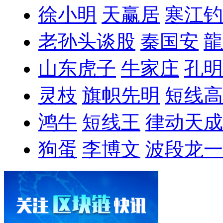
徐小明
天赢居
寒江钓
老孙头谈股
秦国安
龍
山东虎子
牛家庄
孔明
灵枝
旗帜先明
短线高
鸿牛
短线王
律动天成
狗蛋
李博文
波段龙一