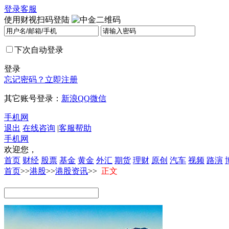
登录
客服
使用财视扫码登陆
下次自动登录
登录
忘记密码？
立即注册
其它账号登录：
新浪
QQ
微信
手机网
退出
在线咨询
|
客服帮助
手机网
欢迎您，
首页
财经
股票
基金
黄金
外汇
期货
理财
原创
汽车
视频
路演
首页
>>
港股
>>
港股资讯
>>
正文