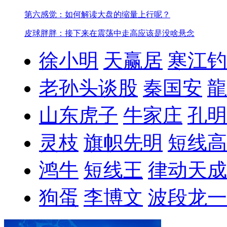
第六感觉：如何解读大盘的缩量上行呢？
皮球胖胖：接下来在震荡中走高应该是没啥悬念
徐小明
天赢居
寒江钓
老孙头谈股
秦国安
龍
山东虎子
牛家庄
孔明
灵枝
旗帜先明
短线高
鸿牛
短线王
律动天成
狗蛋
李博文
波段龙一