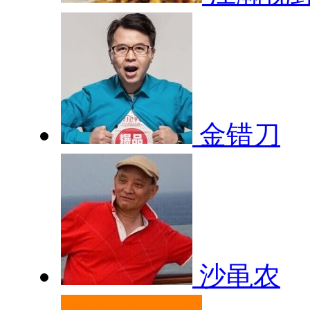
金错刀
沙黾农