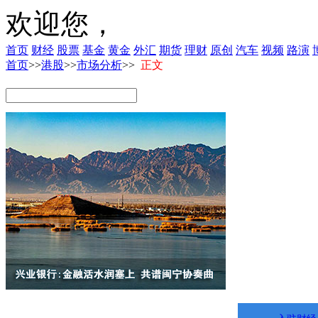
欢迎您，
首页
财经
股票
基金
黄金
外汇
期货
理财
原创
汽车
视频
路演
首页
>>
港股
>>
市场分析
>>
正文