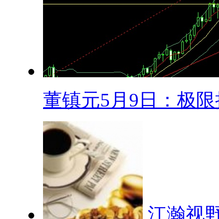
董镇元5月9日：极限拉
江瀚视