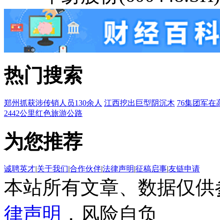
热门搜索
郑州抓获涉传销人员130余人
江西挖出巨型阴沉木
76集团军在
2442公里红色旅游公路
为您推荐
诚聘英才
|
关于我们
|
合作伙伴
|
法律声明
|
征稿启事
|
友链申请
本站所有文章、数据仅供
律声明
，风险自负