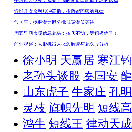
午后风云突变，观察下周时间窗口周期市场的选择
近期几次金融股冲高后，指数都回落的规律
常长亭：挖掘潜力股分批低吸潜伏等待
周五早间市场信息
龙头：按兵不动，等积极信号！
商业观察：人形机器人概念解读与龙头股分析
徐小明
天赢居
寒江钓
老孙头谈股
秦国安
龍
山东虎子
牛家庄
孔明
灵枝
旗帜先明
短线高
鸿牛
短线王
律动天成