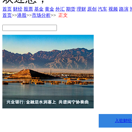
首页
财经
股票
基金
黄金
外汇
期货
理财
原创
汽车
视频
路演
首页
>>
港股
>>
市场分析
>>
正文
入驻财经