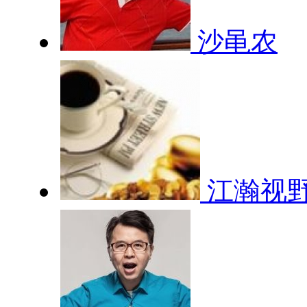
沙黾农
江瀚视