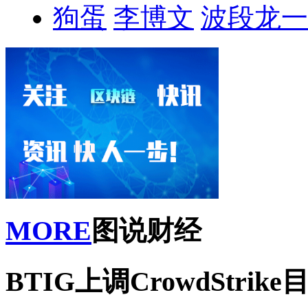
狗蛋
李博文
波段龙一
MORE
图说财经
BTIG上调CrowdStrik