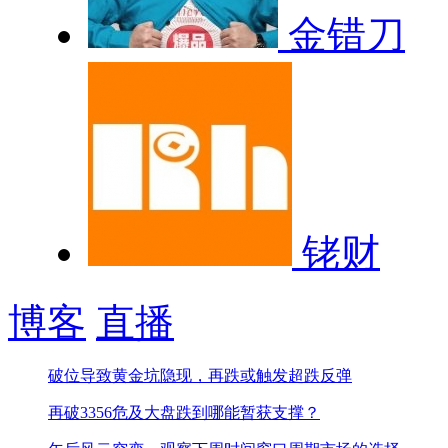
金错刀
铑财
博客
直播
破位导致黄金坑隐现，再跌或触发超跌反弹
再破3356危及大盘跌到哪能暂获支撑？