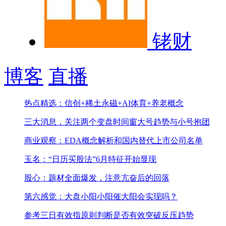
铑财
博客
直播
热点精选：信创+稀土永磁+AI体育+养老概念
三大消息，关注两个变盘时间窗
大号趋势与小号抱团
商业观察：EDA概念解析和国内替代上市公司名单
玉名：“日历买股法”6月特征开始显现
股心：题材全面爆发，注意亢奋后的回落
第六感觉：大盘小阳小阳催大阳会实现吗？
参考三日有效指原则判断是否有效突破反压趋势