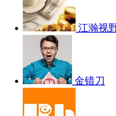
江瀚视
金错刀