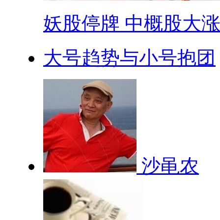
妖股停牌 中概股大涨 .
大号趋势与小号抱团
沙黾农