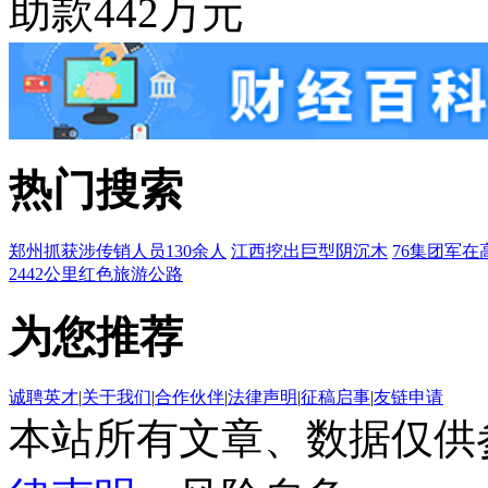
助款442万元
热门搜索
郑州抓获涉传销人员130余人
江西挖出巨型阴沉木
76集团军在
2442公里红色旅游公路
为您推荐
诚聘英才
|
关于我们
|
合作伙伴
|
法律声明
|
征稿启事
|
友链申请
本站所有文章、数据仅供