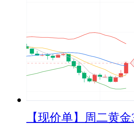
【现价单】周二黄金33