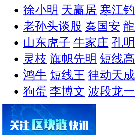
徐小明
天赢居
寒江钓
老孙头谈股
秦国安
龍
山东虎子
牛家庄
孔明
灵枝
旗帜先明
短线高
鸿牛
短线王
律动天成
狗蛋
李博文
波段龙一