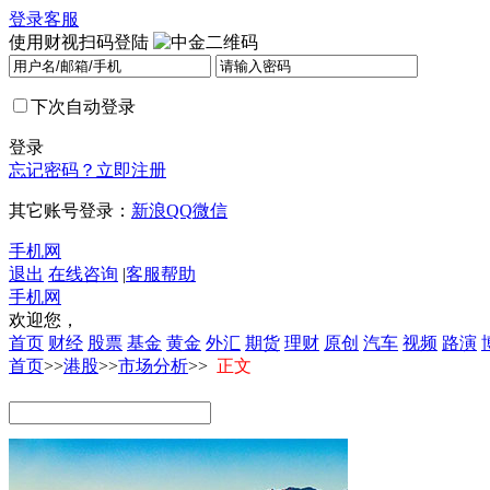
登录
客服
使用财视扫码登陆
下次自动登录
登录
忘记密码？
立即注册
其它账号登录：
新浪
QQ
微信
手机网
退出
在线咨询
|
客服帮助
手机网
欢迎您，
首页
财经
股票
基金
黄金
外汇
期货
理财
原创
汽车
视频
路演
首页
>>
港股
>>
市场分析
>>
正文