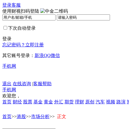
登录
客服
使用财视扫码登陆
下次自动登录
登录
忘记密码？
立即注册
其它账号登录：
新浪
QQ
微信
手机网
退出
在线咨询
|
客服帮助
手机网
欢迎您，
首页
财经
股票
基金
黄金
外汇
期货
理财
原创
汽车
视频
路演
首页
>>
港股
>>
市场分析
>>
正文