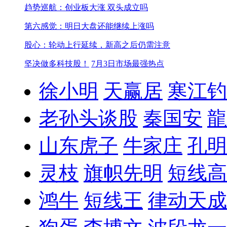
趋势巡航：创业板大涨 双头成立吗
第六感觉：明日大盘还能继续上涨吗
股心：轮动上行延续，新高之后仍需注意
坚决做多科技股！
7月3日市场最强热点
徐小明
天赢居
寒江钓
老孙头谈股
秦国安
龍
山东虎子
牛家庄
孔明
灵枝
旗帜先明
短线高
鸿牛
短线王
律动天成