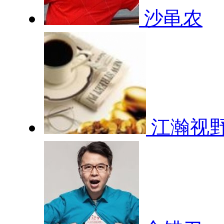
沙黾农
江瀚视