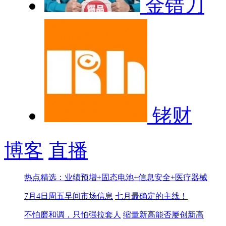
金错刀
铑财
博客
直播
热点精选：业绩预增+固态电池+信息安全+医疗器械
7月4日周五早间市场信息
七月最确定的主线！
不怕磨和调，只怕强拉套人
缩量新高能否屡创新高