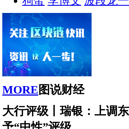
狗蛋
李博文
波段龙一
MORE
图说财经
大行评级丨瑞银：上调东
予“中性”评级