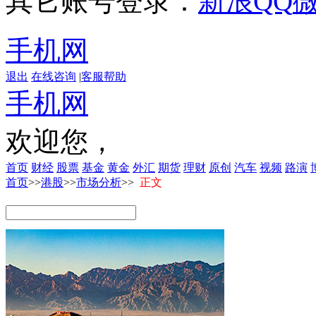
其它账号登录：
新浪
QQ
手机网
退出
在线咨询
|
客服帮助
手机网
欢迎您，
首页
财经
股票
基金
黄金
外汇
期货
理财
原创
汽车
视频
路演
首页
>>
港股
>>
市场分析
>>
正文