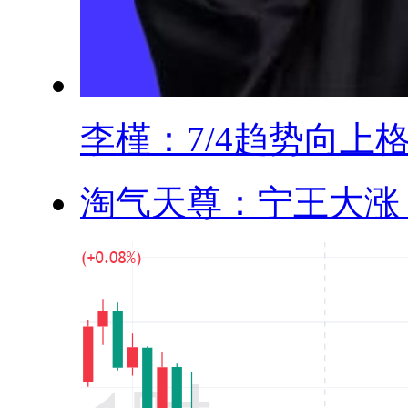
李槿：7/4趋势向上格.
淘气天尊：宁王大涨，