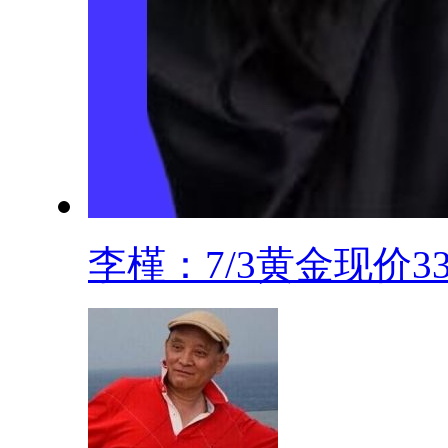
李槿：7/3黄金现价334