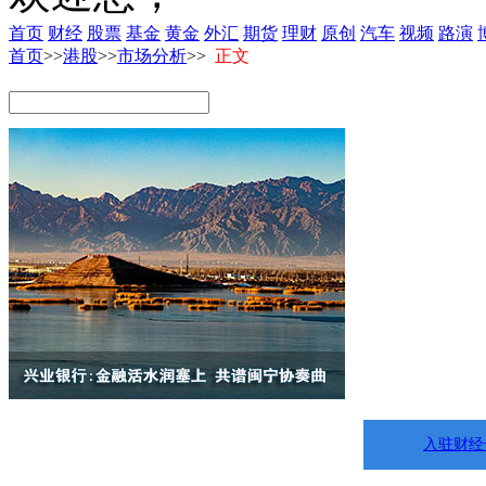
首页
财经
股票
基金
黄金
外汇
期货
理财
原创
汽车
视频
路演
首页
>>
港股
>>
市场分析
>>
正文
入驻财经