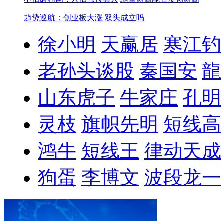
趋势巡航：创业板大涨 双头成立吗
徐小明
天赢居
寒江钓
老孙头谈股
秦国安
龍
山东虎子
牛家庄
孔明
灵枝
旗帜先明
短线高
鸿牛
短线王
律动天成
狗蛋
李博文
波段龙一