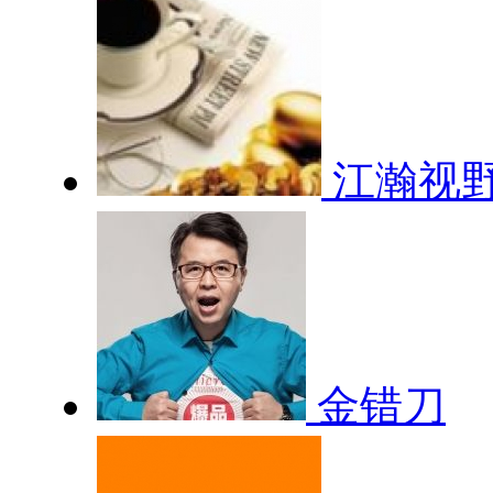
江瀚视
金错刀