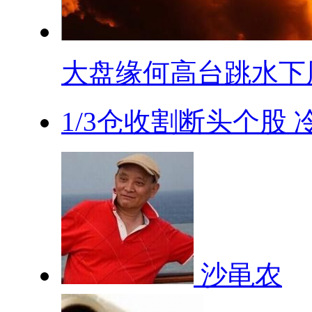
大盘缘何高台跳水下周.
1/3仓收割断头个股
沙黾农