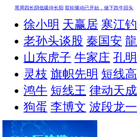
黑周四长阴低吸待长阳
双轮驱动已开始，做下跌牛回头
徐小明
天赢居
寒江钓
老孙头谈股
秦国安
龍
山东虎子
牛家庄
孔明
灵枝
旗帜先明
短线高
鸿牛
短线王
律动天成
狗蛋
李博文
波段龙一