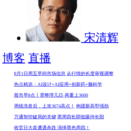
宋清辉
博客
直播
8月1日周五早间市场信息
从行情的长度审视调整
热点精选：AI设计+AI应用+创新药+脑科学
股市早8点丨需整理几日·再重上3600
周线洗盘后，上攻3674高点！
抱团新高型强劲
万通智控破局的关键
黑周四长阴低吸待长阳
收官日大盘遭遇杀跌 演绎黑色周四！