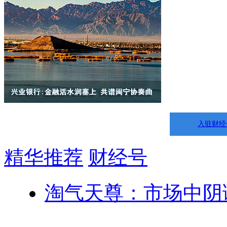
入驻财经
精华推荐
财经号
淘气天尊：市场中阴