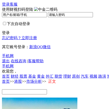
登录
客服
使用财视扫码登陆
下次自动登录
登录
忘记密码？
立即注册
其它账号登录：
新浪
QQ
微信
手机网
退出
在线咨询
|
客服帮助
手机网
欢迎您，
首页
财经
股票
基金
黄金
外汇
期货
理财
原创
汽车
视频
路演
首页
>>
港股
>>
市场分析
>>
正文