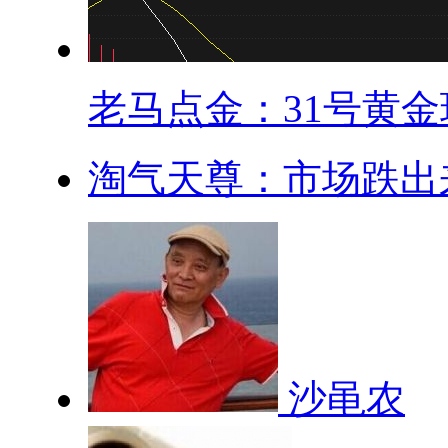
老马点金：31号黄金现
淘气天尊：市场跌出来
沙黾农