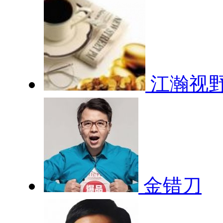
江瀚视
金错刀