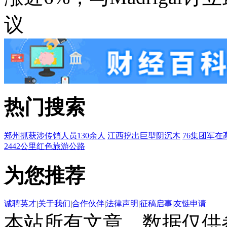
议
热门搜索
郑州抓获涉传销人员130余人
江西挖出巨型阴沉木
76集团军在
2442公里红色旅游公路
为您推荐
诚聘英才
|
关于我们
|
合作伙伴
|
法律声明
|
征稿启事
|
友链申请
本站所有文章、数据仅供