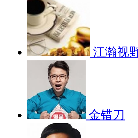
江瀚视
金错刀