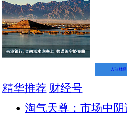
入驻财经
精华推荐
财经号
淘气天尊：市场中阴