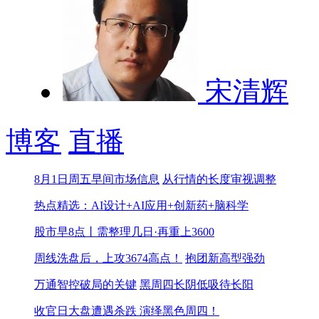
宋清辉
博客
直播
8月1日周五早间市场信息
从行情的长度审视调整
热点精选：AI设计+AI应用+创新药+脑科学
股市早8点丨需整理几日·再重上3600
周线洗盘后，上攻3674高点！
抱团新高型强劲
万通智控破局的关键
黑周四长阴低吸待长阳
收官日大盘遭遇杀跌 演绎黑色周四！