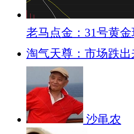
老马点金：31号黄金现
淘气天尊：市场跌出来
沙黾农