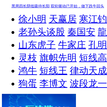
黑周四长阴低吸待长阳
双轮驱动已开始，做下跌牛回头
徐小明
天赢居
寒江钓
老孙头谈股
秦国安
龍
山东虎子
牛家庄
孔明
灵枝
旗帜先明
短线高
鸿牛
短线王
律动天成
狗蛋
李博文
波段龙一