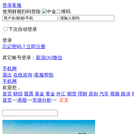
登录
客服
使用财视扫码登陆
下次自动登录
登录
忘记密码？
立即注册
其它账号登录：
新浪
QQ
微信
手机网
退出
在线咨询
|
客服帮助
手机网
欢迎您，
首页
财经
股票
基金
黄金
外汇
期货
理财
原创
汽车
视频
路演
首页
>>
港股
>>
市场分析
>>
正文