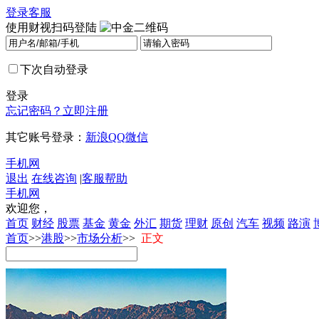
登录
客服
使用财视扫码登陆
下次自动登录
登录
忘记密码？
立即注册
其它账号登录：
新浪
QQ
微信
手机网
退出
在线咨询
|
客服帮助
手机网
欢迎您，
首页
财经
股票
基金
黄金
外汇
期货
理财
原创
汽车
视频
路演
首页
>>
港股
>>
市场分析
>>
正文