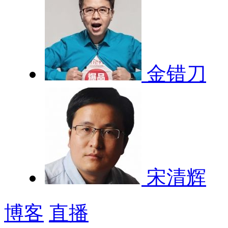
金错刀
宋清辉
博客
直播