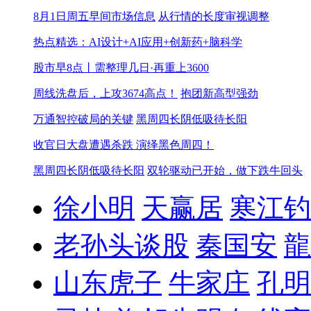
8月1日周五早间市场信息
从行情的长度审视调整
热点精选：AI设计+AI应用+创新药+脑科学
股市早8点丨需整理几日·再重上3600
周线洗盘后，上攻3674高点！
抱团新高型强劲
万通智控破局的关键
黑周四长阴低吸待长阳
收官日大盘遭遇杀跌 演绎黑色周四！
黑周四长阴低吸待长阳
双轮驱动已开始，做下跌牛回头
徐小明
天赢居
寒江钓
老孙头谈股
秦国安
龍
山东虎子
牛家庄
孔明