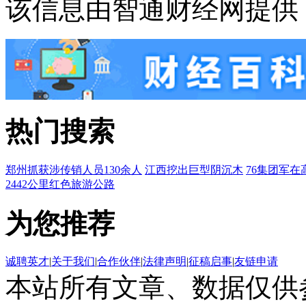
该信息由智通财经网提供
热门搜索
郑州抓获涉传销人员130余人
江西挖出巨型阴沉木
76集团军在
2442公里红色旅游公路
为您推荐
诚聘英才
|
关于我们
|
合作伙伴
|
法律声明
|
征稿启事
|
友链申请
本站所有文章、数据仅供