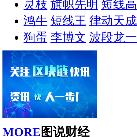
灵枝
旗帜先明
短线高
鸿牛
短线王
律动天成
狗蛋
李博文
波段龙一
MORE
图说财经