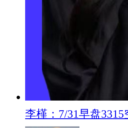
李槿：7/31早盘3315空