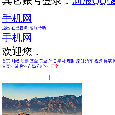
其它账号登录：
新浪
QQ
手机网
退出
在线咨询
|
客服帮助
手机网
欢迎您，
首页
财经
股票
基金
黄金
外汇
期货
理财
原创
汽车
视频
路演
首页
>>
港股
>>
市场分析
>>
正文