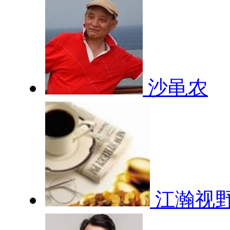
沙黾农
江瀚视