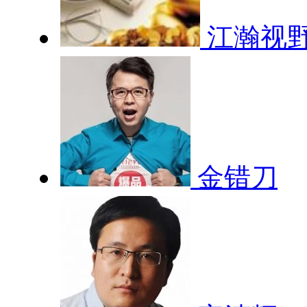
江瀚视
金错刀