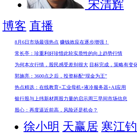
宋清辉
博客
直播
8月6日市场最强热点
赚钱效应在逐步增强！
常长亭：珍重利好珍惜此轮实质性的向上趋势行情
为何本次行情，股民感受差别很大
目标完成，策略有变
郭施亮：3600点之后，投资标配“现金为王”
热点精选：在线教育+工业母机+液冷服务器+AI应用
银行股与上纬新材两股力量的启示
周三早间市场信息
股心：再度逼近前高，风险还是机会？
徐小明
天赢居
寒江钓