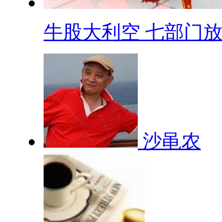
牛股大利空 七部门放.
沙黾农