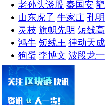
老孙头谈股
秦国安
龍
山东虎子
牛家庄
孔明
灵枝
旗帜先明
短线高
鸿牛
短线王
律动天成
狗蛋
李博文
波段龙一