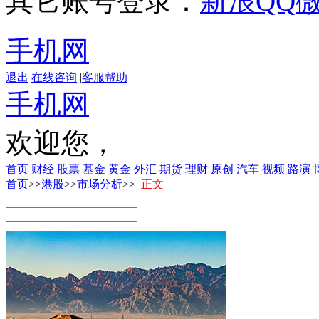
其它账号登录：
新浪
QQ
手机网
退出
在线咨询
|
客服帮助
手机网
欢迎您，
首页
财经
股票
基金
黄金
外汇
期货
理财
原创
汽车
视频
路演
首页
>>
港股
>>
市场分析
>>
正文