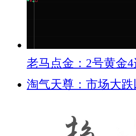
老马点金：2号黄金4连
淘气天尊：市场大跌以