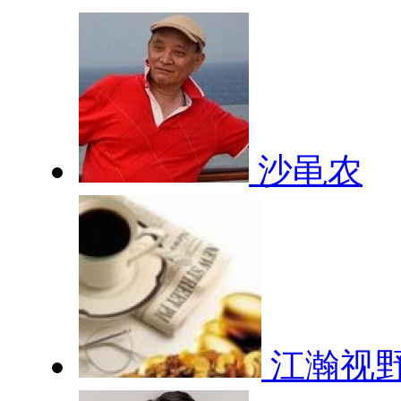
沙黾农
江瀚视