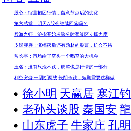
股心：缩量抱团行情，留意节点后的变化
第六感觉：明天A股会继续回落吗？
股海之虾：沪指开始考验分时颈线区支撑力度
皮球胖胖：涨幅落后还有题材的股票，机会不错
常长亭：市场给了空头一个唱空的大机会
玉名：没有只涨不跌，调整也是行情的一部分
利空突袭 一阴断两线
长阴杀跌，短期需要这样做
徐小明
天赢居
寒江钓
老孙头谈股
秦国安
龍
山东虎子
牛家庄
孔明