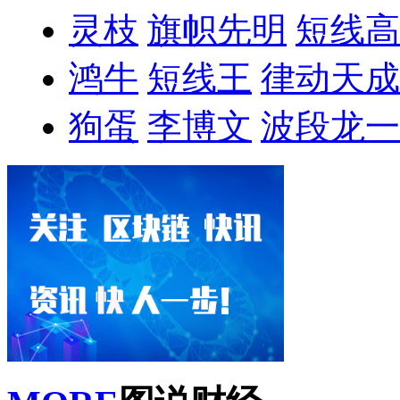
灵枝
旗帜先明
短线高
鸿牛
短线王
律动天成
狗蛋
李博文
波段龙一