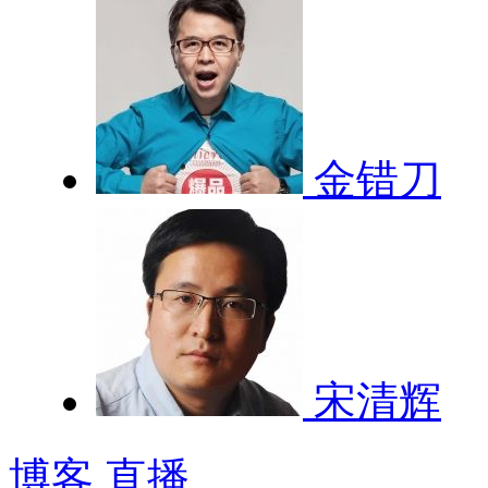
金错刀
宋清辉
博客
直播