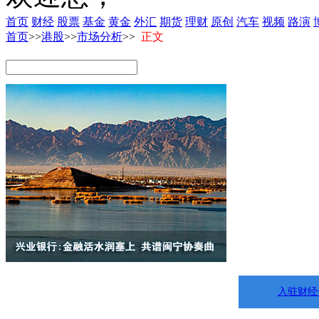
首页
财经
股票
基金
黄金
外汇
期货
理财
原创
汽车
视频
路演
首页
>>
港股
>>
市场分析
>>
正文
入驻财经