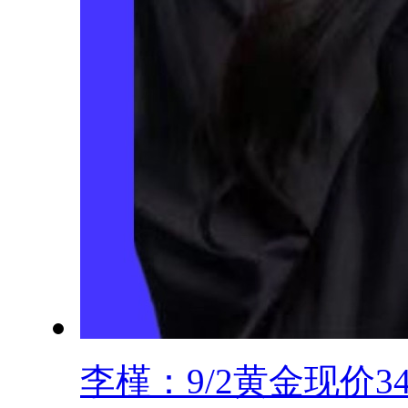
李槿：9/2黄金现价347