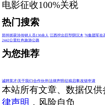
电影征收100%关税
热门搜索
郑州抓获涉传销人员130余人
江西挖出巨型阴沉木
76集团军在
2442公里红色旅游公路
为您推荐
诚聘英才
|
关于我们
|
合作伙伴
|
法律声明
|
征稿启事
|
友链申请
本站所有文章、数据仅供
律声明
，风险自负