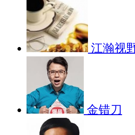
江瀚视
金错刀