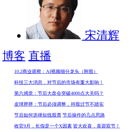
宋清辉
博客
直播
10.2商业观察：AI视频细分龙头（附股）
科技三大消息，对节后的市场有重大影响！
第六感觉：节后大盘会突破4000点大关吗？
皮球胖胖：节后必须调整，持股过节不踏实
节后如何选择短线股票
节后操作的几点思路
收官9月，长假是一个X因素
皆大欢喜，喜迎双节！