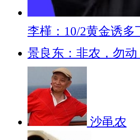
李槿：10/2黄金诱多下.
景良东：非农，勿动
沙黾农