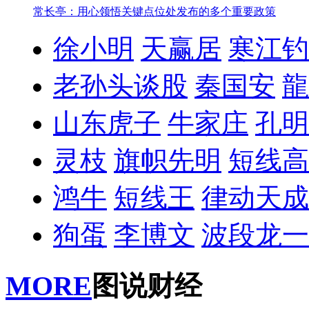
常长亭：用心领悟关键点位处发布的多个重要政策
徐小明
天赢居
寒江钓
老孙头谈股
秦国安
龍
山东虎子
牛家庄
孔明
灵枝
旗帜先明
短线高
鸿牛
短线王
律动天成
狗蛋
李博文
波段龙一
MORE
图说财经