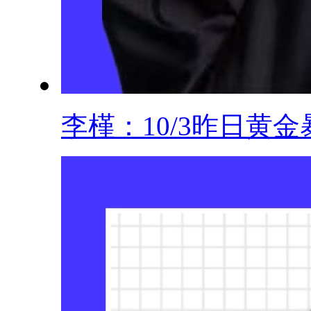
李槿：10/3昨日黄金暴.