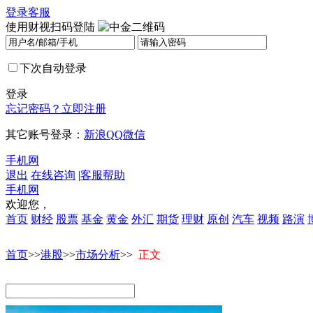
登录
客服
使用财视扫码登陆
下次自动登录
登录
忘记密码？
立即注册
其它账号登录：
新浪
QQ
微信
手机网
退出
在线咨询
|
客服帮助
手机网
欢迎您，
首页
财经
股票
基金
黄金
外汇
期货
理财
原创
汽车
视频
路演
首页
>>
港股
>>
市场分析
>>
正文