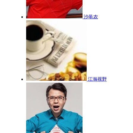
沙黾农
江瀚视野