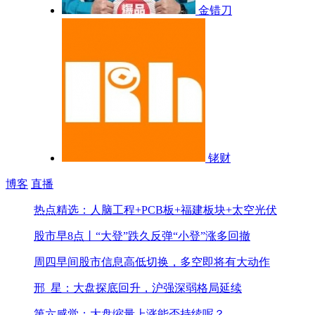
金错刀
铑财
博客
直播
热点精选：人脑工程+PCB板+福建板块+太空光伏
股市早8点丨“大登”跌久反弹“小登”涨多回撤
周四早间股市信息
高低切换，多空即将有大动作
邢_星：大盘探底回升，沪强深弱格局延续
第六感觉：大盘缩量上涨能否持续呢？