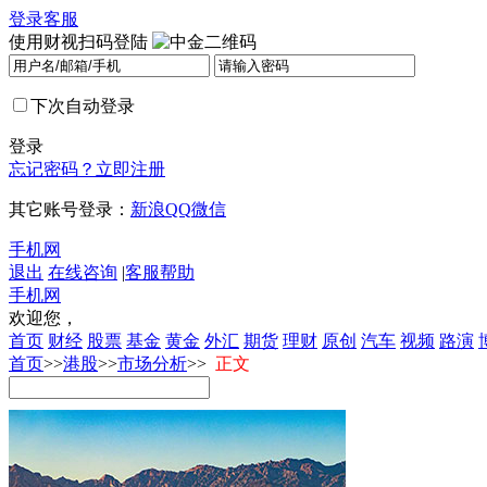
登录
客服
使用财视扫码登陆
下次自动登录
登录
忘记密码？
立即注册
其它账号登录：
新浪
QQ
微信
手机网
退出
在线咨询
|
客服帮助
手机网
欢迎您，
首页
财经
股票
基金
黄金
外汇
期货
理财
原创
汽车
视频
路演
首页
>>
港股
>>
市场分析
>>
正文