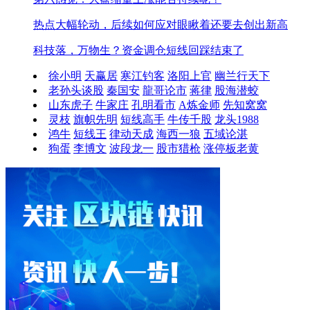
热点大幅轮动，后续如何应对
眼瞅着还要去创出新高
科技落，万物生？资金调仓
短线回踩结束了
徐小明
天赢居
寒江钓客
洛阳上官
幽兰行天下
老孙头谈股
秦国安
龍哥论市
蒋律
股海潜蛟
山东虎子
牛家庄
孔明看市
A炼金师
先知窝窝
灵枝
旗帜先明
短线高手
牛传千股
龙头1988
鸿牛
短线王
律动天成
海西一狼
五域论湛
狗蛋
李博文
波段龙一
股市猎枪
涨停板老黄