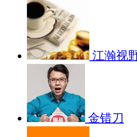
江瀚视
金错刀