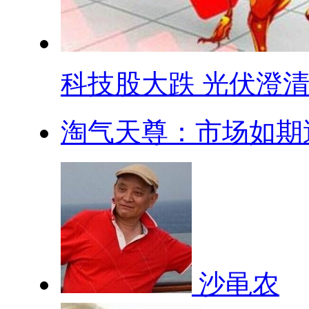
科技股大跌 光伏澄清 .
淘气天尊：市场如期遇
沙黾农