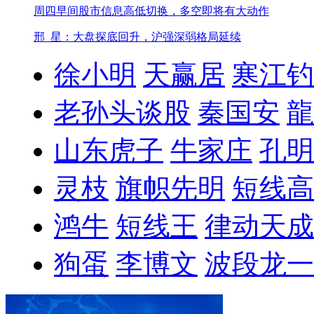
周四早间股市信息
高低切换，多空即将有大动作
邢_星：大盘探底回升，沪强深弱格局延续
徐小明
天赢居
寒江钓
老孙头谈股
秦国安
龍
山东虎子
牛家庄
孔明
灵枝
旗帜先明
短线高
鸿牛
短线王
律动天成
狗蛋
李博文
波段龙一