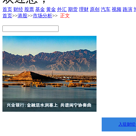
首页
财经
股票
基金
黄金
外汇
期货
理财
原创
汽车
视频
路演
首页
>>
港股
>>
市场分析
>>
正文
入驻财经