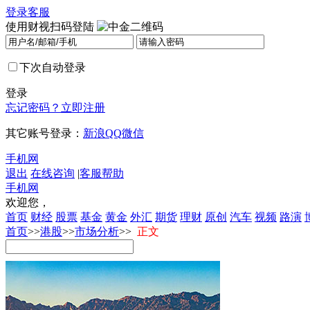
登录
客服
使用财视扫码登陆
下次自动登录
登录
忘记密码？
立即注册
其它账号登录：
新浪
QQ
微信
手机网
退出
在线咨询
|
客服帮助
手机网
欢迎您，
首页
财经
股票
基金
黄金
外汇
期货
理财
原创
汽车
视频
路演
首页
>>
港股
>>
市场分析
>>
正文