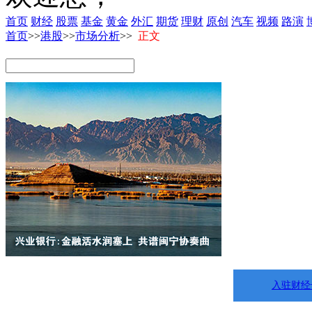
首页
财经
股票
基金
黄金
外汇
期货
理财
原创
汽车
视频
路演
首页
>>
港股
>>
市场分析
>>
正文
入驻财经