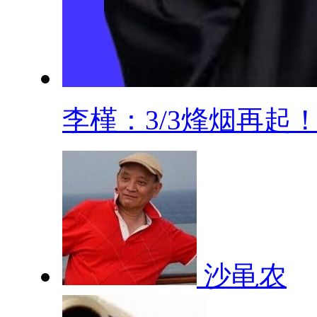
李槿：3/3烽烟再起！.
沙黾农