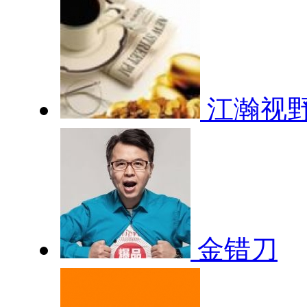
江瀚视
金错刀