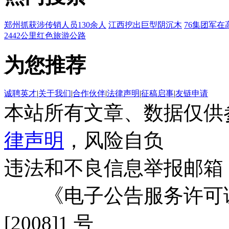
郑州抓获涉传销人员130余人
江西挖出巨型阴沉木
76集团军在
2442公里红色旅游公路
为您推荐
诚聘英才
|
关于我们
|
合作伙伴
|
法律声明
|
征稿启事
|
友链申请
本站所有文章、数据仅供
律声明
，风险自负
违法和不良信息举报邮箱
《电子公告服务许可证
[2008]1 号