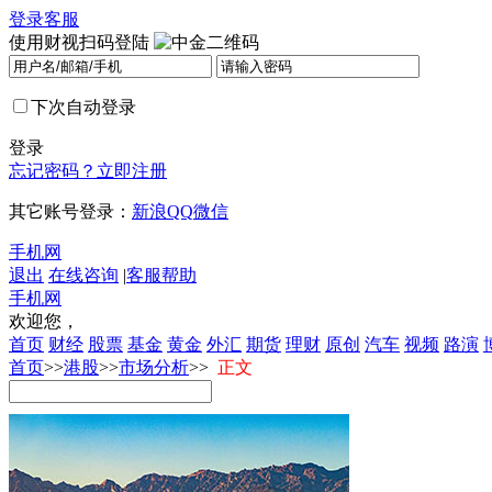
登录
客服
使用财视扫码登陆
下次自动登录
登录
忘记密码？
立即注册
其它账号登录：
新浪
QQ
微信
手机网
退出
在线咨询
|
客服帮助
手机网
欢迎您，
首页
财经
股票
基金
黄金
外汇
期货
理财
原创
汽车
视频
路演
首页
>>
港股
>>
市场分析
>>
正文