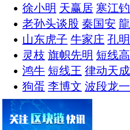
徐小明
天赢居
寒江钓
老孙头谈股
秦国安
龍
山东虎子
牛家庄
孔明
灵枝
旗帜先明
短线高
鸿牛
短线王
律动天成
狗蛋
李博文
波段龙一