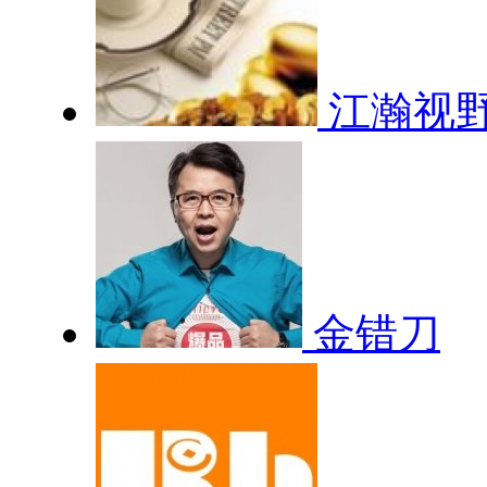
江瀚视
金错刀