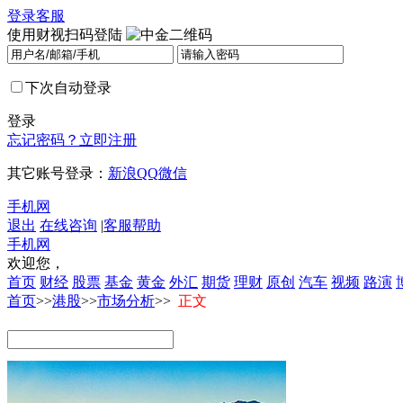
登录
客服
使用财视扫码登陆
下次自动登录
登录
忘记密码？
立即注册
其它账号登录：
新浪
QQ
微信
手机网
退出
在线咨询
|
客服帮助
手机网
欢迎您，
首页
财经
股票
基金
黄金
外汇
期货
理财
原创
汽车
视频
路演
首页
>>
港股
>>
市场分析
>>
正文