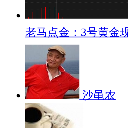
老马点金：3号黄金现.
沙黾农