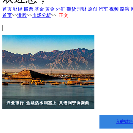
首页
财经
股票
基金
黄金
外汇
期货
理财
原创
汽车
视频
路演
首页
>>
港股
>>
市场分析
>>
正文
入驻财经